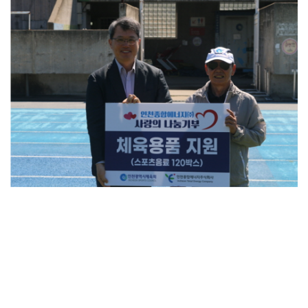
링크
:
인천종합에너지
,
인천선수단에 스포츠음료 기부
-
신아일보
첨부파일
LIST