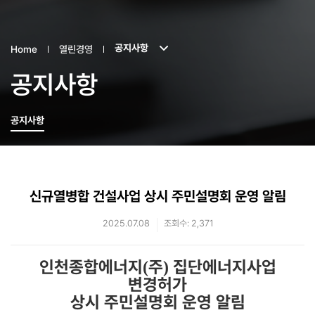
공지사항
Home
열린경영
공지사항
공지사항
신규열병합 건설사업 상시 주민설명회 운영 알림
2025.07.08
조회수: 2,371
인천종합에너지
주
집단에너지사업
(
)
변경허가
상시 주민설명회 운영 알림