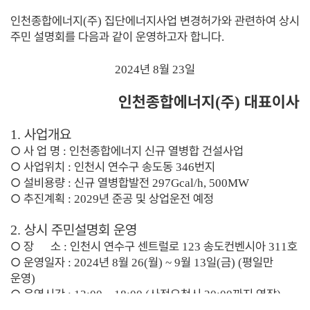
인천종합에너지
주
집단에너지사업 변경허가와 관련하여 상시
(
)
주민
설명회를 다음과 같이 운영하고자 합니다
.
년
월
일
2024
8
23
인천종합에너지
주
대표이사
(
)
사업개요
1.
○
사 업 명
인천종합에너지 신규 열병합 건설사업
:
○
사업위치
인천시 연수구 송도동
번지
:
346
○
설비용량
신규 열병합발전
:
297Gcal/h, 500MW
○
추진계획
년 준공 및 상업운전 예정
: 2029
상시 주민설명회 운영
2.
○
장 소
인천시 연수구 센트럴로
송도컨벤시아
호
:
123
311
○
운영일자
년
월
월
월
일
금
평일만
: 2024
8
26(
) ~ 9
13
(
) (
운영
)
○
운영시간
사전요청시
까지 연장
: 13:00 ~ 18:00 (
20:00
)