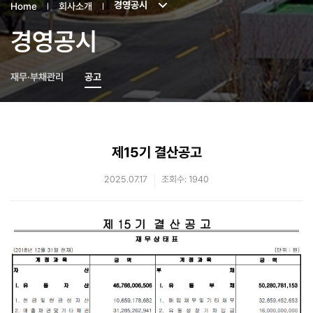
경영공시
Home
회사소개
경영공시
재무·부채관리
공고
제15기 결산공고
2025.07.17
조회수: 1940