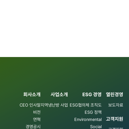
회사소개
사업소개
ESG 경영
열린경영
CEO 인사말
지역냉난방 사업
ESG협의체 조직도
보도자료
비전
ESG 정책
고객지원
연혁
Environmental
경영공시
Social