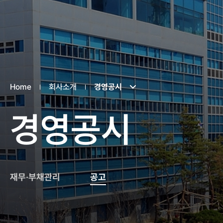
Home
회사소개
경영공시
경영공시
재무·부채관리
공고