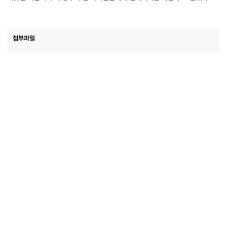
첨부파일
LIST
Value No.1
Sustainable Clean