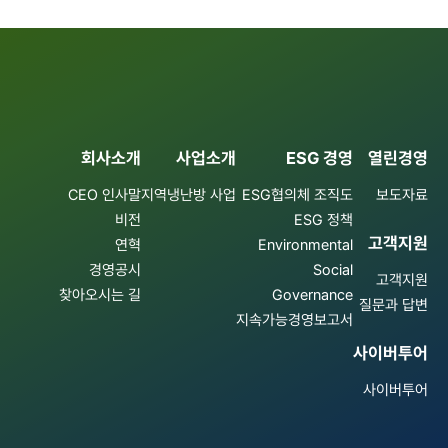
회사소개
사업소개
ESG 경영
열린경영
CEO 인사말
지역냉난방 사업
ESG협의체 조직도
보도자료
비전
ESG 정책
고객지원
연혁
Environmental
경영공시
Social
고객지원
찾아오시는 길
Governance
질문과 답변
지속가능경영보고서
사이버투어
사이버투어