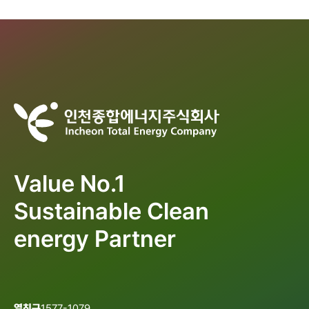
Value No.1
Sustainable Clean
energy Partner
열친구
1577-1079