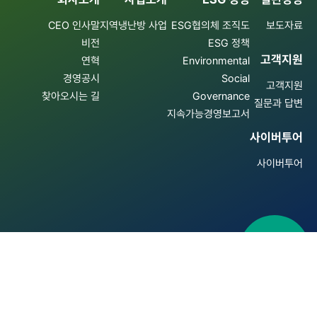
CEO 인사말
지역냉난방 사업
ESG협의체 조직도
보도자료
비전
ESG 정책
고객지원
연혁
Environmental
경영공시
Social
고객지원
찾아오시는 길
Governance
질문과 답변
지속가능경영보고서
사이버투어
사이버투어
패밀리사이트 바로가기